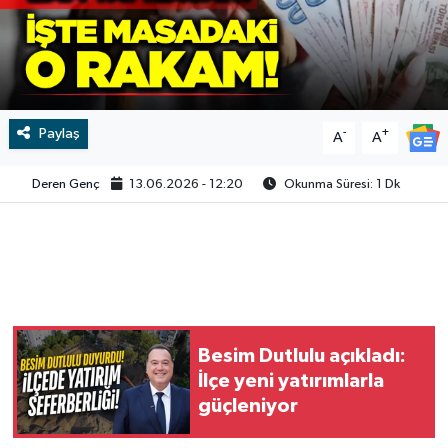
Video
Paylaş
-
+
A
A
Deren Genç
13.06.2026 - 12:20
Okunma Süresi: 1 Dk
Besim Dutlulu açıkladı:
İlçe yeni yatırımlarla
güçleniyor