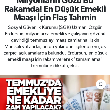
Milyonların Gözü Bu
Rakamda! En Düşük Emekli
RESMİ İLAN
RESMİ İLAN
Maaşı İçin Flaş Tahmin
BİLİM VE TEKNOLOJİ
Yaşam
Sosyal Güvenlik Kurumu (SGK) Uzmanı Özgür
Erdursun, milyonlarca emekli ve çalışanın gözünü
Tarih
çevirdiği temmuz ayı maaş zamlarına ilişkin
Manisalı vatandaşları da yakından ilgilendiren çok
Çevre
çarpıcı açıklamalarda bulundu. Erdursun, en düşük
Dünya
emekli maaşı için rakam vererek "tamamlama"
formülüne dikkat çekti.
İletişim
Künye
SPOR
Vefat