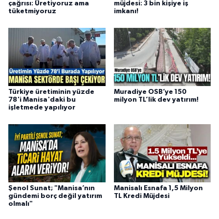
çağrısı: Üretiyoruz ama
müjdesi: 3 bin kişiye iş
tüketmiyoruz
imkanı!
Türkiye üretiminin yüzde
Muradiye OSB’ye 150
78'i Manisa'daki bu
milyon TL’lik dev yatırım!
işletmede yapılıyor
Şenol Sunat; "Manisa’nın
Manisalı Esnafa 1,5 Milyon
gündemi borç değil yatırım
TL Kredi Müjdesi
olmalı"