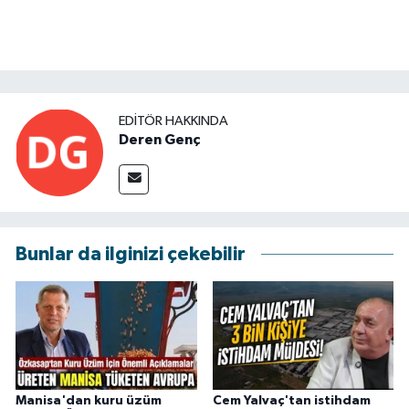
EDITÖR HAKKINDA
Deren Genç
Bunlar da ilginizi çekebilir
Manisa'dan kuru üzüm
Cem Yalvaç'tan istihdam