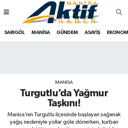
Yazarlar
SARIGÖL
Türkiye
Manisa Nöbetçi Eczaneler
SARIGÖL
MANİSA
GÜNDEM
ASAYİŞ
EKONOM
Resmi İlanlar
MANİSA
Tarım
Manisa Hava Durumu
Foto Galeri
GÜNDEM
Analiz Haberler
Manisa Namaz Vakitleri
ASAYİŞ
Asayiş
Manisa Trafik Yoğunluk Haritası
EKONOMİ
Siyaset
Süper Lig Puan Durumu ve Fikstür
MANİSA
Turgutlu’da Yağmur
SPOR
Eğitim
Tüm Manşetler
Taşkını!
TARIM
Kültür Sanat
Son Dakika Haberleri
Manisa’nın Turgutlu ilçesinde başlayan sağanak
yağış nedeniyle yollar göle dönerken, kurban
SİYASET
Manisa
Haber Arşivi