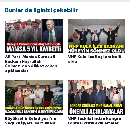
Bunlar da ilginizi çekebilir
AK Parti Manisa Kurucu İl
MHP Kula İlçe Başkanı belli
Başkanı Hayrullah
oldu
Solmaz'dan dikkat çeken
açıklamalar
Büyükşehir Belediyesi'ne
MHP teşkilatından kongre
Sağlıklı İşyeri" sertifikası
sonrası kritik açıklamalar