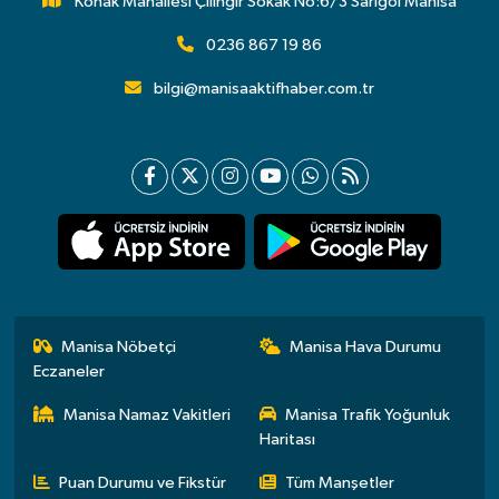
Konak Mahallesi Çilingir Sokak No:6/3 Sarıgöl Manisa
0236 867 19 86
bilgi@manisaaktifhaber.com.tr
Manisa Nöbetçi
Manisa Hava Durumu
Eczaneler
Manisa Namaz Vakitleri
Manisa Trafik Yoğunluk
Haritası
Puan Durumu ve Fikstür
Tüm Manşetler