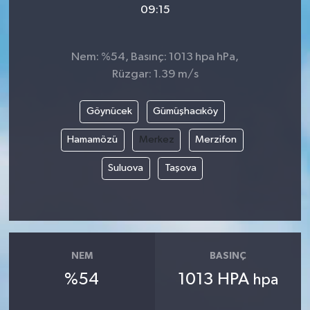
09:15
Video
Nem: %54, Basınç: 1013 hpa hPa,
Rüzgar: 1.39 m/s
Göynücek
Gümüşhacıköy
Hamamözü
Merkez
Merzifon
Suluova
Taşova
NEM
BASINÇ
%54
1013 HPA
hpa