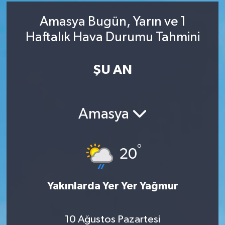
RESMİ İLAN
RESMİ İLAN
Amasya Bugün, Yarın ve 1
Haftalık Hava Durumu Tahmini
BİLİM VE TEKNOLOJİ
Yaşam
ŞU AN
Tarih
Çevre
Amasya
Dünya
İletişim
°
20
Künye
Yakınlarda Yer Yer Yağmur
SPOR
10 Ağustos Pazartesi
Vefat