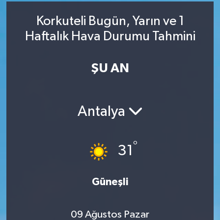
RESMİ İLAN
RESMİ İLAN
Korkuteli Bugün, Yarın ve 1
Haftalık Hava Durumu Tahmini
BİLİM VE TEKNOLOJİ
Yaşam
ŞU AN
Tarih
Çevre
Antalya
Dünya
İletişim
°
31
Künye
Güneşli
SPOR
09 Ağustos Pazar
Vefat