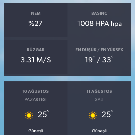
NEM
BASINÇ
%27
1008 HPA
hpa
RÜZGAR
EN DÜŞÜK / EN YÜKSEK
°
°
3.31 M/S
19
/ 33
10 AĞUSTOS
11 AĞUSTOS
PAZARTESI
SALI
°
°
25
25
Güneşli
Güneşli