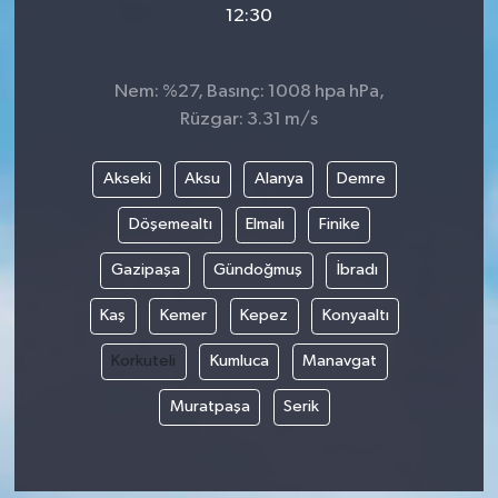
12:30
Video
Nem: %27, Basınç: 1008 hpa hPa,
Rüzgar: 3.31 m/s
Akseki
Aksu
Alanya
Demre
Döşemealtı
Elmalı
Finike
Gazipaşa
Gündoğmuş
İbradı
Kaş
Kemer
Kepez
Konyaaltı
Korkuteli
Kumluca
Manavgat
Muratpaşa
Serik