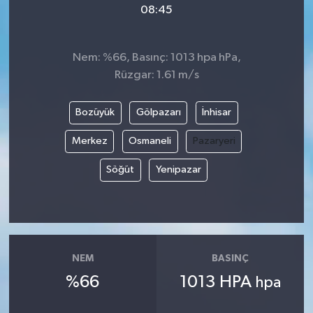
08:45
Video
Nem: %66, Basınç: 1013 hpa hPa,
Rüzgar: 1.61 m/s
Bozüyük
Gölpazarı
İnhisar
Merkez
Osmaneli
Pazaryeri
Söğüt
Yenipazar
NEM
BASINÇ
%66
1013 HPA
hpa