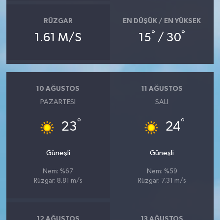
RÜZGAR
EN DÜŞÜK / EN YÜKSEK
°
°
1.61 M/S
15
/ 30
10 AĞUSTOS
11 AĞUSTOS
PAZARTESI
SALI
°
°
23
24
Güneşli
Güneşli
Nem: %67
Nem: %59
Rüzgar: 8.81 m/s
Rüzgar: 7.31 m/s
12 AĞUSTOS
13 AĞUSTOS