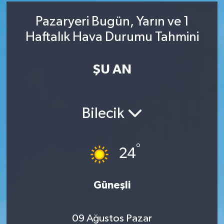
RESMİ İLAN
RESMİ İLAN
Pazaryeri Bugün, Yarın ve 1
Haftalık Hava Durumu Tahmini
BİLİM VE TEKNOLOJİ
Yaşam
ŞU AN
Tarih
Çevre
Bilecik
Dünya
İletişim
°
24
Künye
Güneşli
SPOR
09 Ağustos Pazar
Vefat