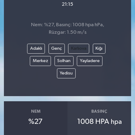
21:15
Video
Nem: %27, Basınç: 1008 hpa hPa,
Rüzgar: 1.50 m/s
Adaklı
Genç
Karlıova
Kiğı
Merkez
Solhan
Yayladere
Yedisu
NEM
BASINÇ
%27
1008 HPA
hpa