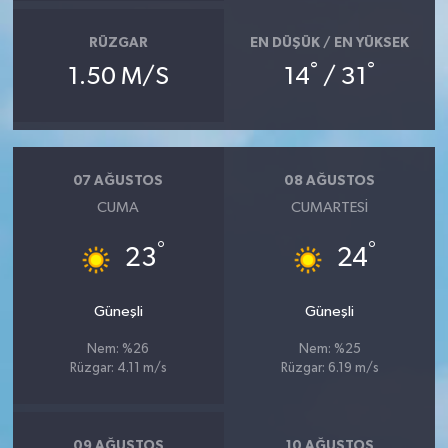
RÜZGAR
EN DÜŞÜK / EN YÜKSEK
°
°
1.50 M/S
14
/ 31
07 AĞUSTOS
08 AĞUSTOS
CUMA
CUMARTESI
°
°
23
24
Güneşli
Güneşli
Nem: %26
Nem: %25
Rüzgar: 4.11 m/s
Rüzgar: 6.19 m/s
09 AĞUSTOS
10 AĞUSTOS