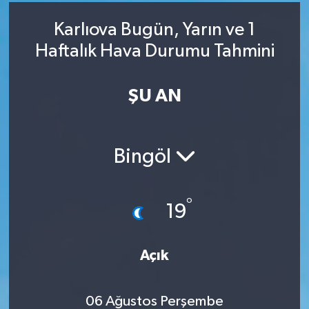
RESMİ İLAN
RESMİ İLAN
Karlıova Bugün, Yarın ve 1
Haftalık Hava Durumu Tahmini
BİLİM VE TEKNOLOJİ
Yaşam
ŞU AN
Tarih
Çevre
Bingöl
Dünya
İletişim
°
19
Künye
Açık
SPOR
06 Ağustos Perşembe
Vefat