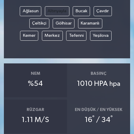
Ağlasun
Altınyayla
Bucak
Çavdır
Video
Çeltikçi
Gölhisar
Karamanlı
Kemer
Merkez
Tefenni
Yeşilova
NEM
BASINÇ
%54
1010 HPA
hpa
RÜZGAR
EN DÜŞÜK / EN YÜKSEK
°
°
1.11 M/S
16
/ 34