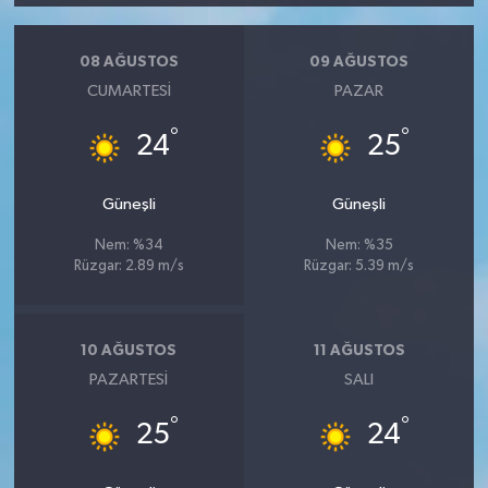
08 AĞUSTOS
09 AĞUSTOS
CUMARTESI
PAZAR
°
°
24
25
Güneşli
Güneşli
Nem: %34
Nem: %35
Rüzgar: 2.89 m/s
Rüzgar: 5.39 m/s
10 AĞUSTOS
11 AĞUSTOS
PAZARTESI
SALI
°
°
25
24