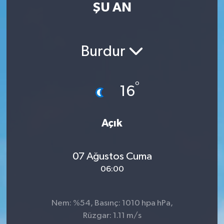
ŞU AN
RESMİ İLAN
RESMİ İLAN
BİLİM VE TEKNOLOJİ
Yaşam
Burdur
Tarih
°
16
Çevre
Dünya
Açık
İletişim
07 Ağustos Cuma
06:00
Künye
SPOR
Nem: %54, Basınç: 1010 hpa hPa,
Rüzgar: 1.11 m/s
Vefat