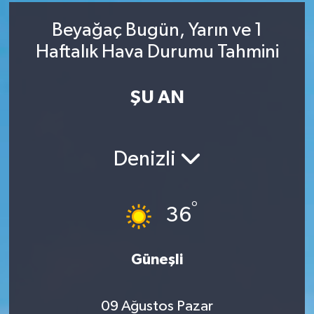
RESMİ İLAN
RESMİ İLAN
Beyağaç Bugün, Yarın ve 1
Haftalık Hava Durumu Tahmini
BİLİM VE TEKNOLOJİ
Yaşam
ŞU AN
Tarih
Çevre
Denizli
Dünya
İletişim
°
36
Künye
Güneşli
SPOR
09 Ağustos Pazar
Vefat