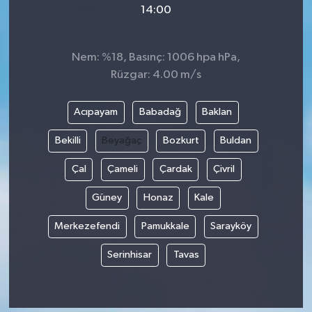
14:00
Video
Nem: %18, Basınç: 1006 hpa hPa,
Rüzgar: 4.00 m/s
Acıpayam
Babadağ
Baklan
Bekilli
Beyağaç
Bozkurt
Buldan
Çal
Çameli
Çardak
Çivril
Güney
Honaz
Kale
Merkezefendi
Pamukkale
Sarayköy
Serinhisar
Tavas