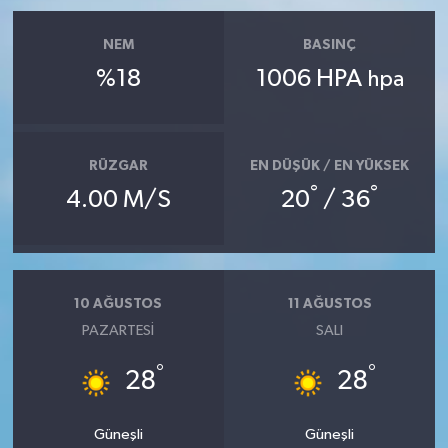
NEM
BASINÇ
%18
1006 HPA
hpa
RÜZGAR
EN DÜŞÜK / EN YÜKSEK
°
°
4.00 M/S
20
/ 36
10 AĞUSTOS
11 AĞUSTOS
PAZARTESI
SALI
°
°
28
28
Güneşli
Güneşli