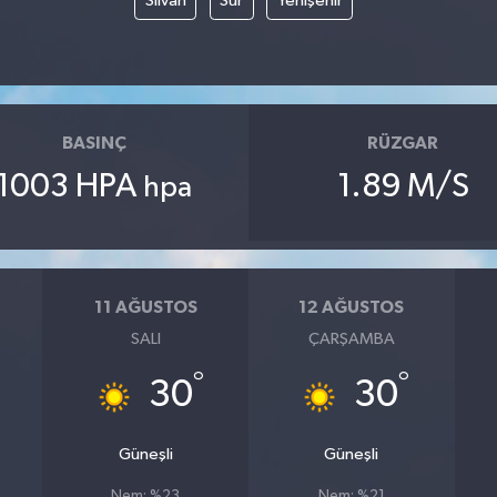
Silvan
Sur
Yenişehir
BASINÇ
RÜZGAR
1003 HPA
1.89 M/S
hpa
11 AĞUSTOS
12 AĞUSTOS
SALI
ÇARŞAMBA
°
°
30
30
Güneşli
Güneşli
Nem: %23
Nem: %21