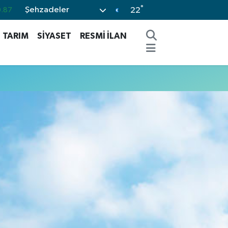
°
Şehzadeler
.87
22
0.18
TARIM
SİYASET
RESMİ İLAN
.32
.38
.59
-14