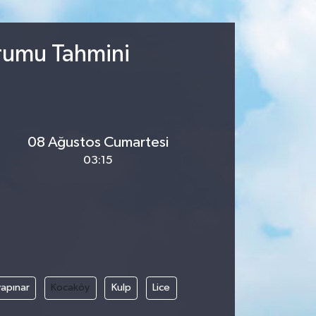
urumu Tahmini
08 Ağustos Cumartesi
03:15
apınar
Kocaköy
Kulp
Lice