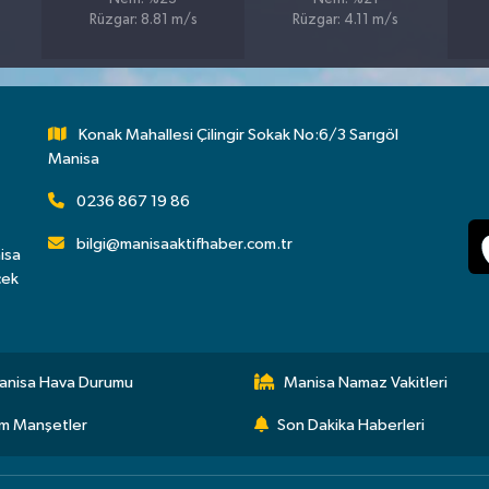
Rüzgar: 8.81 m/s
Rüzgar: 4.11 m/s
Konak Mahallesi Çilingir Sokak No:6/3 Sarıgöl
Manisa
0236 867 19 86
bilgi@manisaaktifhaber.com.tr
isa
çek
anisa Hava Durumu
Manisa Namaz Vakitleri
m Manşetler
Son Dakika Haberleri