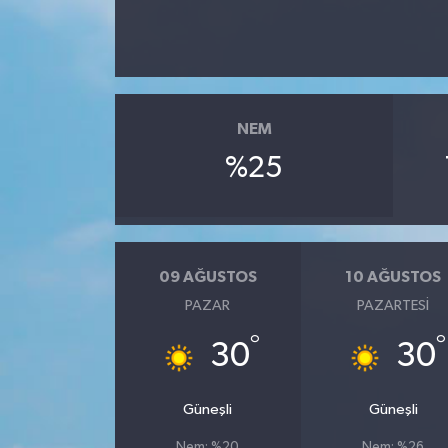
Video
NEM
%25
09 AĞUSTOS
10 AĞUSTOS
PAZAR
PAZARTESI
°
°
30
30
Güneşli
Güneşli
Nem: %20
Nem: %26