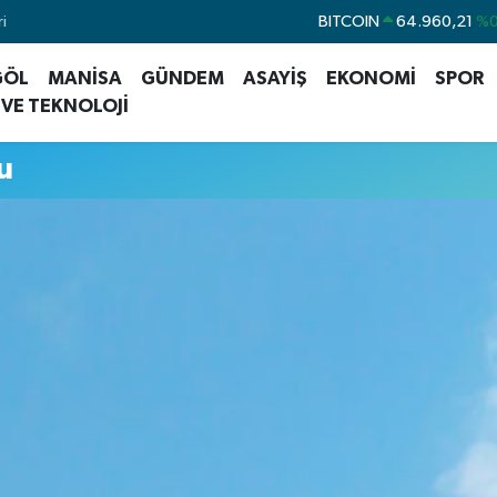
i
BITCOIN
64.960,21
%0
DOLAR
47,7436
%
GÖL
MANİSA
GÜNDEM
ASAYİŞ
EKONOMİ
SPOR
EURO
55,2510
%0
 VE TEKNOLOJİ
STERLİN
64,4811
%0
u
GRAM ALTIN
6648.99
%2
BİST100
13.779
%