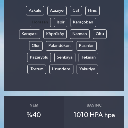
Aşkale
Aziziye
Çat
Hınıs
Video
Horasan
İspir
Karaçoban
Karayazı
Köprüköy
Narman
Oltu
Olur
Palandöken
Pasinler
Pazaryolu
Şenkaya
Tekman
Tortum
Uzundere
Yakutiye
NEM
BASINÇ
%40
1010 HPA
hpa