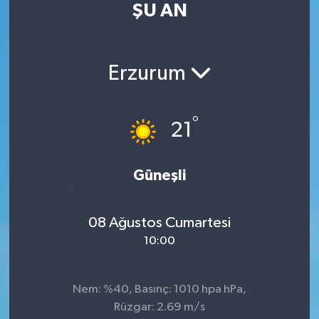
ŞU AN
RESMİ İLAN
RESMİ İLAN
BİLİM VE TEKNOLOJİ
Yaşam
Erzurum
Tarih
°
21
Çevre
Dünya
Güneşli
İletişim
08 Ağustos Cumartesi
10:00
Künye
SPOR
Nem: %40, Basınç: 1010 hpa hPa,
Rüzgar: 2.69 m/s
Vefat