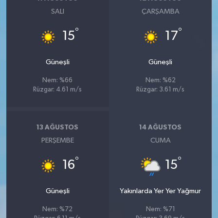
SALI
ÇARŞAMBA
°
°
15
17
Güneşli
Güneşli
Nem: %66
Nem: %62
Rüzgar: 4.61 m/s
Rüzgar: 3.61 m/s
13 AĞUSTOS
14 AĞUSTOS
PERŞEMBE
CUMA
°
°
16
15
Güneşli
Yakınlarda Yer Yer Yağmur
Nem: %72
Nem: %71