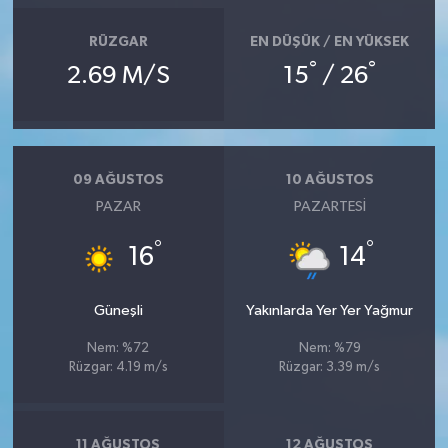
RÜZGAR
EN DÜŞÜK / EN YÜKSEK
°
°
2.69 M/S
15
/ 26
09 AĞUSTOS
10 AĞUSTOS
PAZAR
PAZARTESI
°
°
16
14
Güneşli
Yakınlarda Yer Yer Yağmur
Nem: %72
Nem: %79
Rüzgar: 4.19 m/s
Rüzgar: 3.39 m/s
11 AĞUSTOS
12 AĞUSTOS