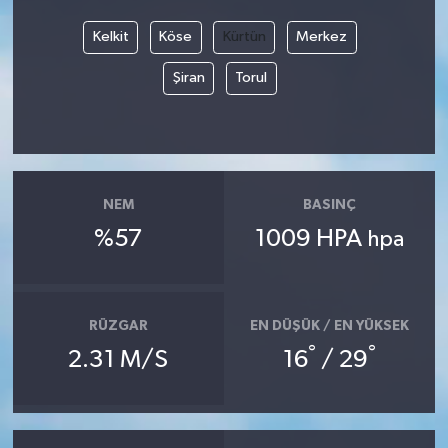
Kelkit
Köse
Kürtün
Merkez
Video
Şiran
Torul
NEM
BASINÇ
%57
1009 HPA
hpa
RÜZGAR
EN DÜŞÜK / EN YÜKSEK
°
°
2.31 M/S
16
/ 29