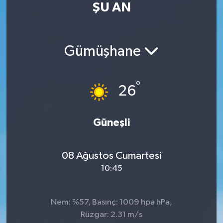
ŞU AN
RESMİ İLAN
RESMİ İLAN
BİLİM VE TEKNOLOJİ
Yaşam
Gümüşhane
Tarih
°
26
Çevre
Dünya
Güneşli
İletişim
08 Ağustos Cumartesi
10:45
Künye
SPOR
Nem: %57, Basınç: 1009 hpa hPa,
Rüzgar: 2.31 m/s
Vefat