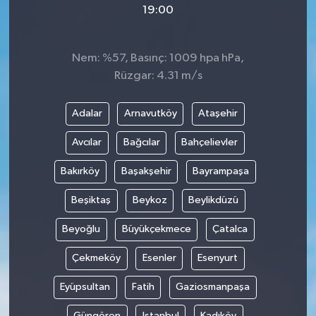
19:00
Video
Nem: %57, Basınç: 1009 hpa hPa,
Rüzgar: 4.31 m/s
Adalar
Arnavutköy
Ataşehir
Avcılar
Bağcılar
Bahçelievler
Bakırköy
Başakşehir
Bayrampaşa
Beşiktaş
Beykoz
Beylikdüzü
Beyoğlu
Büyükçekmece
Çatalca
Çekmeköy
Esenler
Esenyurt
Eyüpsultan
Fatih
Gaziosmanpaşa
Güngören
Istanbul
Kadıköy