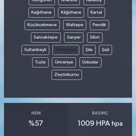
Kağıthane
Kâğıthane
Kartal
Küçükçekmece
Maltepe
Pendik
Sancaktepe
Sarıyer
Silivri
Sultanbeyli
Sultangazi
Şile
Şişli
Tuzla
Ümraniye
Üsküdar
Zeytinburnu
NEM
BASINÇ
%57
1009 HPA
hpa