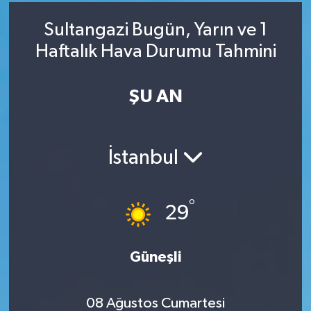
RESMİ İLAN
RESMİ İLAN
Sultangazi Bugün, Yarın ve 1
Haftalık Hava Durumu Tahmini
BİLİM VE TEKNOLOJİ
Yaşam
ŞU AN
Tarih
Çevre
İstanbul
Dünya
İletişim
°
29
Künye
Güneşli
SPOR
08 Ağustos Cumartesi
Vefat