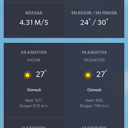
RÜZGAR
EN DÜŞÜK / EN YÜKSEK
°
°
4.31 M/S
24
/ 30
09 AĞUSTOS
10 AĞUSTOS
PAZAR
PAZARTESI
°
°
27
27
Güneşli
Güneşli
Nem: %71
Nem: %65
Rüzgar: 8.19 m/s
Rüzgar: 7.89 m/s