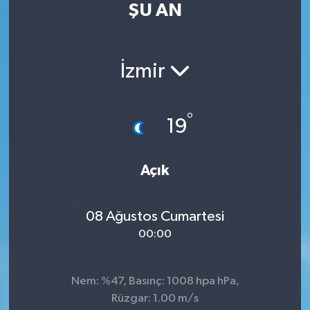
ŞU AN
RESMİ İLAN
RESMİ İLAN
BİLİM VE TEKNOLOJİ
Yaşam
İzmir
Tarih
°
19
Çevre
Dünya
Açık
İletişim
08 Ağustos Cumartesi
00:00
Künye
SPOR
Nem: %47, Basınç: 1008 hpa hPa,
Rüzgar: 1.00 m/s
Vefat