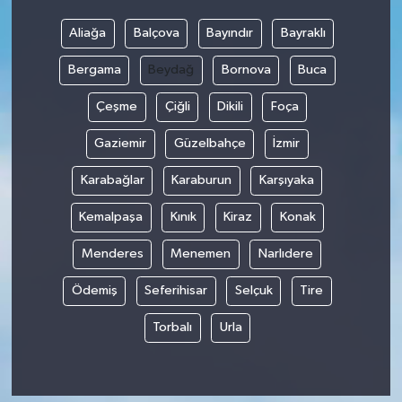
Aliağa
Balçova
Bayındır
Bayraklı
Video
Bergama
Beydağ
Bornova
Buca
Çeşme
Çiğli
Dikili
Foça
Gaziemir
Güzelbahçe
İzmir
Karabağlar
Karaburun
Karşıyaka
Kemalpaşa
Kınık
Kiraz
Konak
Menderes
Menemen
Narlıdere
Ödemiş
Seferihisar
Selçuk
Tire
Torbalı
Urla