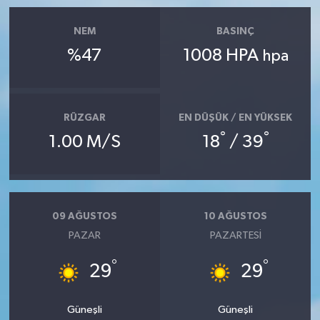
NEM
BASINÇ
%47
1008 HPA
hpa
RÜZGAR
EN DÜŞÜK / EN YÜKSEK
°
°
1.00 M/S
18
/ 39
09 AĞUSTOS
10 AĞUSTOS
PAZAR
PAZARTESI
°
°
29
29
Güneşli
Güneşli