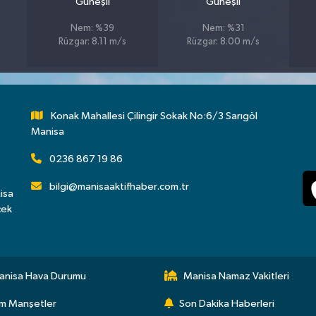
Güneşli
Güneşli
Nem: %39
Nem: %31
Rüzgar: 8.11 m/s
Rüzgar: 8.00 m/s
Konak Mahallesi Çilingir Sokak No:6/3 Sarıgöl
Manisa
0236 867 19 86
bilgi@manisaaktifhaber.com.tr
isa
çek
anisa Hava Durumu
Manisa Namaz Vakitleri
m Manşetler
Son Dakika Haberleri