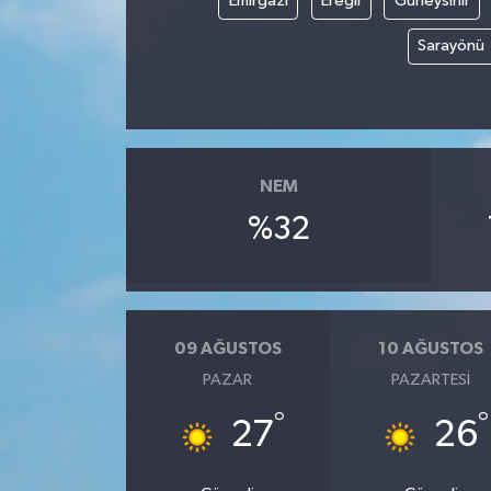
Emirgazi
Ereğli
Güneysınır
Sarayönü
Video
NEM
%32
09 AĞUSTOS
10 AĞUSTOS
PAZAR
PAZARTESI
°
°
27
26