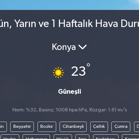
n, Yarın ve 1 Haftalık Hava Du
Konya
°
23
Güneşli
Nem: %32, Basınç: 1008 hpa hPa, Rüzgar: 1.61 m/s
in
Beyşehir
Bozkır
Cihanbeyli
Çeltik
Çumra