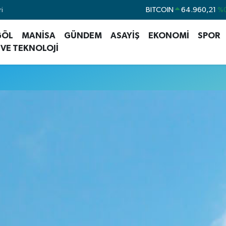
i
BITCOIN
64.960,21
%0
DOLAR
47,7436
%
GÖL
MANİSA
GÜNDEM
ASAYİŞ
EKONOMİ
SPOR
EURO
55,2510
%
 VE TEKNOLOJİ
STERLİN
64,4811
%
GRAM ALTIN
6660.55
%
BİST100
13.779