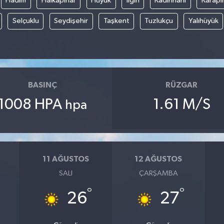
Hadim
Halkapınar
Hüyük
Ilgın
Kadınhanı
Karapı
Selçuklu
Seydişehir
Taşkent
Tuzlukçu
Yalıhüyük
BASINÇ
RÜZGAR
1008 HPA
1.61 M/S
hpa
11 AĞUSTOS
12 AĞUSTOS
SALI
ÇARŞAMBA
°
°
26
27