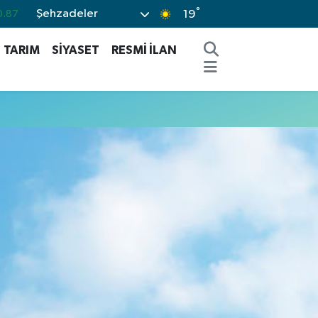
°
Şehzadeler
.87
19
0.18
TARIM
SİYASET
RESMİ İLAN
0.32
0.38
0.03
%-14