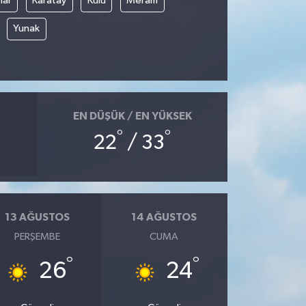
nar
Karatay
Kulu
Meram
Yunak
EN DÜŞÜK / EN YÜKSEK
°
°
22
/ 33
13 AĞUSTOS
14 AĞUSTOS
PERŞEMBE
CUMA
°
°
26
24