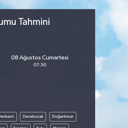
rumu Tahmini
08 Ağustos Cumartesi
07:30
Derbent
Derebucak
Doğanhisar