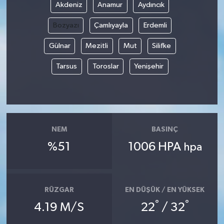
Akdeniz
Anamur
Aydıncık
Video
Bozyazı
Çamlıyayla
Erdemli
Gülnar
Mezitli
Mut
Silifke
Tarsus
Toroslar
Yenişehir
NEM
BASINÇ
%51
1006 HPA
hpa
RÜZGAR
EN DÜŞÜK / EN YÜKSEK
°
°
4.19 M/S
22
/ 32