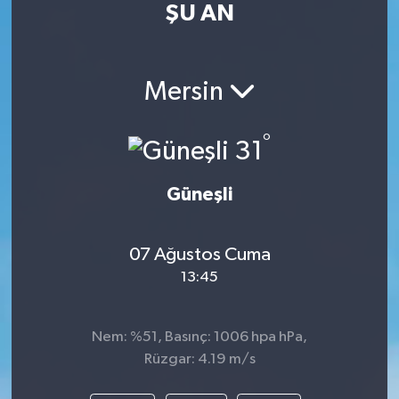
ŞU AN
RESMİ İLAN
RESMİ İLAN
BİLİM VE TEKNOLOJİ
Yaşam
Mersin
Tarih
°
31
Çevre
Güneşli
Dünya
07 Ağustos Cuma
İletişim
13:45
Künye
Nem: %51, Basınç: 1006 hpa hPa,
SPOR
Rüzgar: 4.19 m/s
Vefat