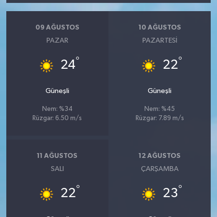
09 AĞUSTOS
10 AĞUSTOS
PAZAR
PAZARTESI
°
°
24
22
Güneşli
Güneşli
Nem: %34
Nem: %45
Rüzgar: 6.50 m/s
Rüzgar: 7.89 m/s
11 AĞUSTOS
12 AĞUSTOS
SALI
ÇARŞAMBA
°
°
22
23