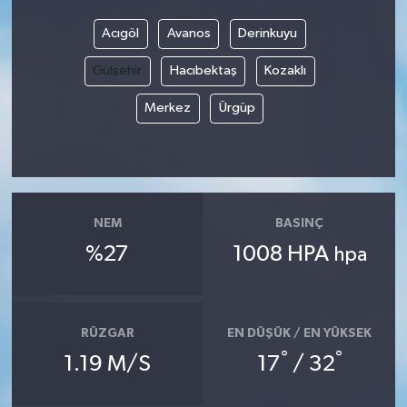
Acıgöl
Avanos
Derinkuyu
Video
Gülşehir
Hacıbektaş
Kozaklı
Merkez
Ürgüp
NEM
BASINÇ
%27
1008 HPA
hpa
RÜZGAR
EN DÜŞÜK / EN YÜKSEK
°
°
1.19 M/S
17
/ 32