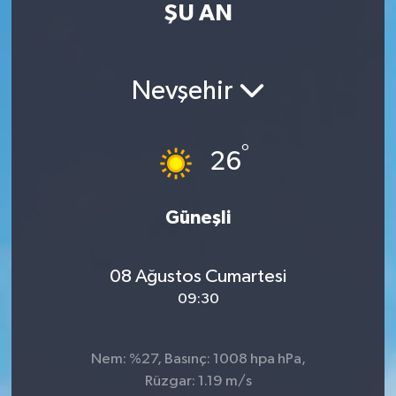
ŞU AN
RESMİ İLAN
RESMİ İLAN
BİLİM VE TEKNOLOJİ
Yaşam
Nevşehir
Tarih
°
26
Çevre
Dünya
Güneşli
İletişim
08 Ağustos Cumartesi
09:30
Künye
SPOR
Nem: %27, Basınç: 1008 hpa hPa,
Rüzgar: 1.19 m/s
Vefat