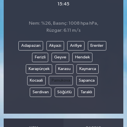
15:45
Video
Nem: %26, Basınç: 1008 hpa hPa,
Rüzgar: 6.11 m/s
Adapazarı
Akyazı
Arifiye
Erenler
Ferizli
Geyve
Hendek
Karapürçek
Karasu
Kaynarca
Kocaali
Pamukova
Sapanca
Serdivan
Söğütlü
Taraklı