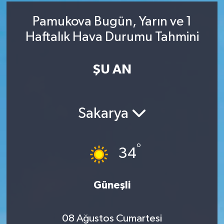
RESMİ İLAN
RESMİ İLAN
Pamukova Bugün, Yarın ve 1
Haftalık Hava Durumu Tahmini
BİLİM VE TEKNOLOJİ
Yaşam
ŞU AN
Tarih
Çevre
Sakarya
Dünya
İletişim
°
34
Künye
Güneşli
SPOR
08 Ağustos Cumartesi
Vefat