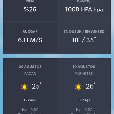
NEM
BASINÇ
%26
1008 HPA
hpa
RÜZGAR
EN DÜŞÜK / EN YÜKSEK
°
°
6.11 M/S
18
/ 35
09 AĞUSTOS
10 AĞUSTOS
PAZAR
PAZARTESI
°
°
25
26
Güneşli
Güneşli
Nem: %67
Nem: %67