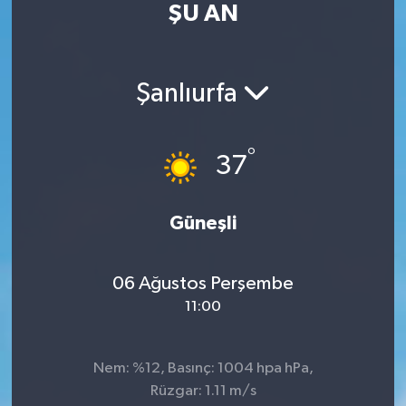
ŞU AN
RESMİ İLAN
RESMİ İLAN
BİLİM VE TEKNOLOJİ
Yaşam
Şanlıurfa
Tarih
°
37
Çevre
Dünya
Güneşli
İletişim
06 Ağustos Perşembe
11:00
Künye
SPOR
Nem: %12, Basınç: 1004 hpa hPa,
Rüzgar: 1.11 m/s
Vefat