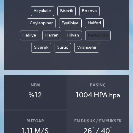
Akçakale
Birecik
Bozova
Video
Ceylanpınar
Eyyübiye
Halfeti
Haliliye
Harran
Hilvan
Karaköprü
Siverek
Suruç
Viranşehir
NEM
BASINÇ
%12
1004 HPA
hpa
RÜZGAR
EN DÜŞÜK / EN YÜKSEK
°
°
1.11 M/S
26
/ 40