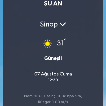
ŞU AN
RESMİ İLAN
RESMİ İLAN
BİLİM VE TEKNOLOJİ
Yaşam
Sinop
Tarih
°
31
Çevre
Dünya
Güneşli
İletişim
07 Ağustos Cuma
12:30
Künye
SPOR
Nem: %32, Basınç: 1008 hpa hPa,
Rüzgar: 1.00 m/s
Vefat