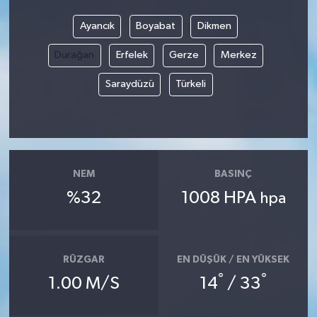
Ayancık
Boyabat
Dikmen
Video
Durağan
Erfelek
Gerze
Merkez
Saraydüzü
Türkeli
NEM
BASINÇ
%32
1008 HPA
hpa
RÜZGAR
EN DÜŞÜK / EN YÜKSEK
°
°
1.00 M/S
14
/ 33