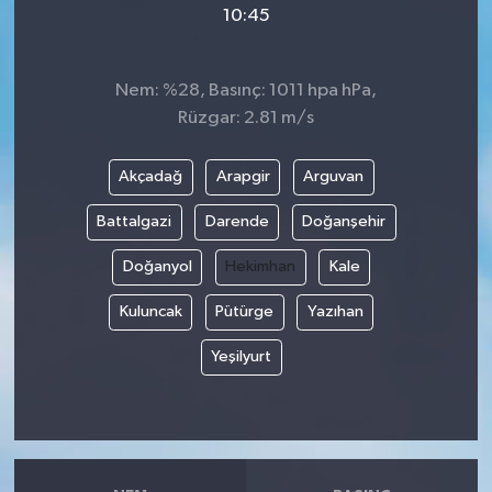
10:45
Video
Nem: %28, Basınç: 1011 hpa hPa,
Rüzgar: 2.81 m/s
Akçadağ
Arapgir
Arguvan
Battalgazi
Darende
Doğanşehir
Doğanyol
Hekimhan
Kale
Kuluncak
Pütürge
Yazıhan
Yeşilyurt