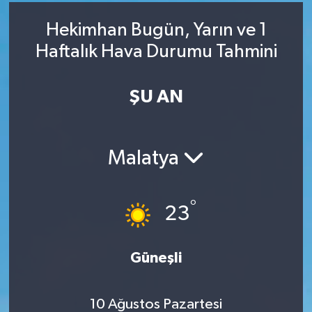
RESMİ İLAN
RESMİ İLAN
Hekimhan Bugün, Yarın ve 1
Haftalık Hava Durumu Tahmini
BİLİM VE TEKNOLOJİ
Yaşam
ŞU AN
Tarih
Çevre
Malatya
Dünya
İletişim
°
23
Künye
Güneşli
SPOR
10 Ağustos Pazartesi
Vefat