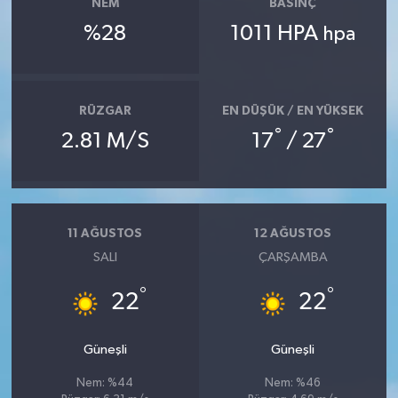
NEM
BASINÇ
%28
1011 HPA
hpa
RÜZGAR
EN DÜŞÜK / EN YÜKSEK
°
°
2.81 M/S
17
/ 27
11 AĞUSTOS
12 AĞUSTOS
SALI
ÇARŞAMBA
°
°
22
22
Güneşli
Güneşli
Nem: %44
Nem: %46