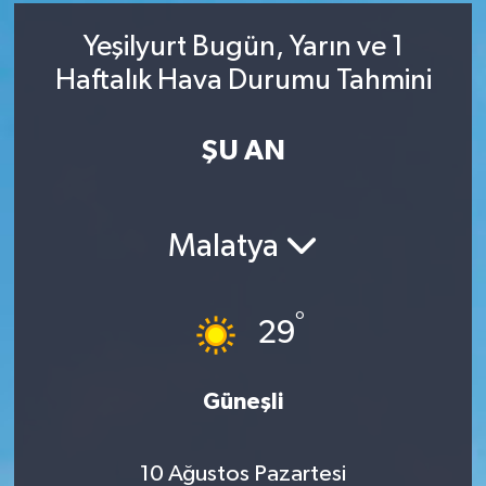
RESMİ İLAN
RESMİ İLAN
Yeşilyurt Bugün, Yarın ve 1
Haftalık Hava Durumu Tahmini
BİLİM VE TEKNOLOJİ
Yaşam
ŞU AN
Tarih
Çevre
Malatya
Dünya
İletişim
°
29
Künye
Güneşli
SPOR
10 Ağustos Pazartesi
Vefat