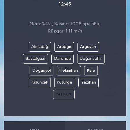
12:45
Video
Nem: %25, Basınç: 1008 hpa hPa,
Rüzgar: 1.11 m/s
Akçadağ
Arapgir
Arguvan
Battalgazi
Darende
Doğanşehir
Doğanyol
Hekimhan
Kale
Kuluncak
Pütürge
Yazıhan
Yeşilyurt