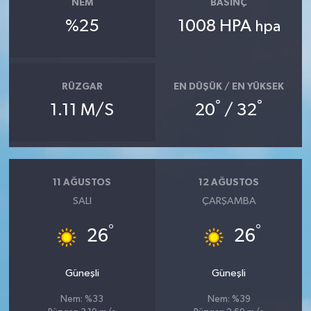
NEM
BASINÇ
%25
1008 HPA
hpa
RÜZGAR
EN DÜŞÜK / EN YÜKSEK
°
°
1.11 M/S
20
/ 32
11 AĞUSTOS
12 AĞUSTOS
SALI
ÇARŞAMBA
°
°
26
26
Güneşli
Güneşli
Nem: %33
Nem: %39