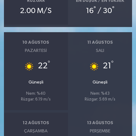
RÜZGAR
EN DÜŞÜK / EN YÜKSEK
°
°
2.00 M/S
16
/ 30
10 AĞUSTOS
11 AĞUSTOS
PAZARTESI
SALI
°
°
22
21
Güneşli
Güneşli
Nem: %40
Nem: %43
Rüzgar: 6.19 m/s
Rüzgar: 5.69 m/s
12 AĞUSTOS
13 AĞUSTOS
ÇARŞAMBA
PERŞEMBE