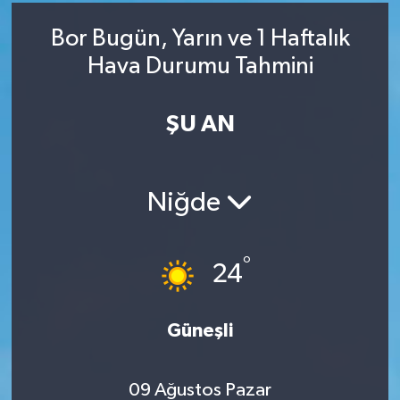
RESMİ İLAN
RESMİ İLAN
Bor Bugün, Yarın ve 1 Haftalık
Hava Durumu Tahmini
BİLİM VE TEKNOLOJİ
Yaşam
ŞU AN
Tarih
Çevre
Niğde
Dünya
İletişim
°
24
Künye
Güneşli
SPOR
09 Ağustos Pazar
Vefat