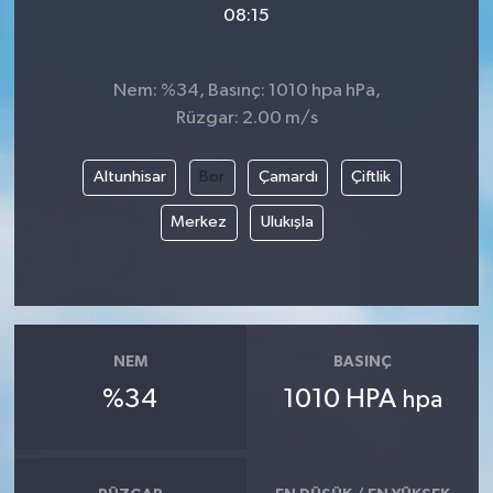
08:15
Video
Nem: %34, Basınç: 1010 hpa hPa,
Rüzgar: 2.00 m/s
Altunhisar
Bor
Çamardı
Çiftlik
Merkez
Ulukışla
NEM
BASINÇ
%34
1010 HPA
hpa