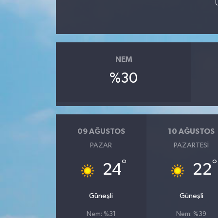
Video
NEM
%30
09 AĞUSTOS
10 AĞUSTOS
PAZAR
PAZARTESI
°
°
24
22
Güneşli
Güneşli
Nem: %31
Nem: %39