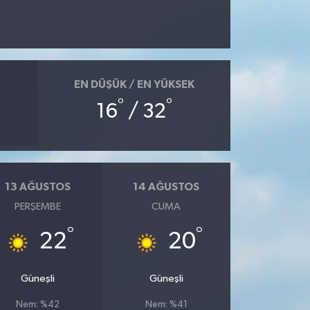
EN DÜŞÜK / EN YÜKSEK
°
°
16
/ 32
13 AĞUSTOS
14 AĞUSTOS
PERŞEMBE
CUMA
°
°
22
20
Güneşli
Güneşli
Nem: %42
Nem: %41