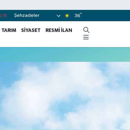
°
Şehzadeler
0.18
36
0.18
TARIM
SİYASET
RESMİ İLAN
.32
.38
.03
-14