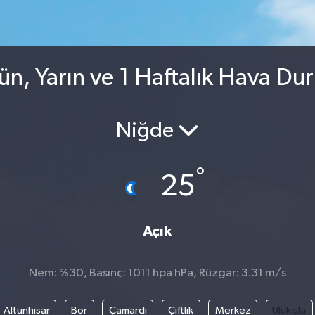
ün, Yarın ve 1 Haftalık Hava D
Niğde
°
25
Açık
Nem: %30, Basınç: 1011 hpa hPa, Rüzgar: 3.31 m/s
Altunhisar
Bor
Çamardı
Çiftlik
Merkez
Ulukışla