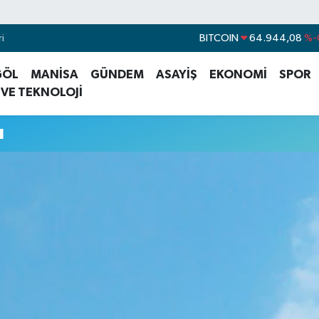
i
BITCOIN
64.944,08
%-
DOLAR
47,7436
%
GÖL
MANİSA
GÜNDEM
ASAYİŞ
EKONOMİ
SPOR
EURO
55,2510
%0
 VE TEKNOLOJİ
STERLİN
64,4811
%0
u
GRAM ALTIN
6660.55
%0
BİST100
13.779
%