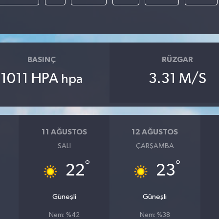
BASINÇ
RÜZGAR
1011 HPA
3.31 M/S
hpa
11 AĞUSTOS
12 AĞUSTOS
SALI
ÇARŞAMBA
°
°
22
23
Güneşli
Güneşli
Nem: %42
Nem: %38