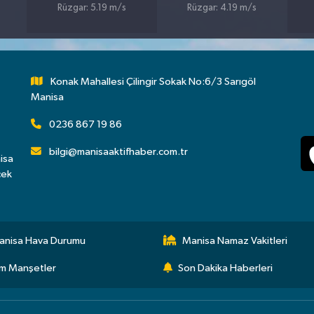
Rüzgar: 5.19 m/s
Rüzgar: 4.19 m/s
Konak Mahallesi Çilingir Sokak No:6/3 Sarıgöl
Manisa
0236 867 19 86
bilgi@manisaaktifhaber.com.tr
isa
çek
anisa Hava Durumu
Manisa Namaz Vakitleri
m Manşetler
Son Dakika Haberleri