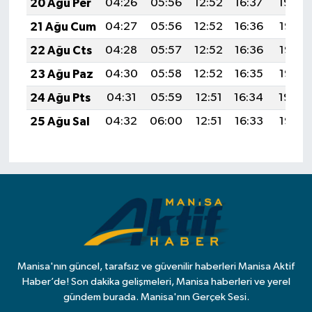
20 Ağu Per
04:26
05:56
12:52
16:37
19:39
21 Ağu Cum
04:27
05:56
12:52
16:36
19:38
22 Ağu Cts
04:28
05:57
12:52
16:36
19:37
23 Ağu Paz
04:30
05:58
12:52
16:35
19:35
24 Ağu Pts
04:31
05:59
12:51
16:34
19:34
25 Ağu Sal
04:32
06:00
12:51
16:33
19:32
Manisa'nın güncel, tarafsız ve güvenilir haberleri Manisa Aktif
Haber’de! Son dakika gelişmeleri, Manisa haberleri ve yerel
gündem burada. Manisa'nın Gerçek Sesi.