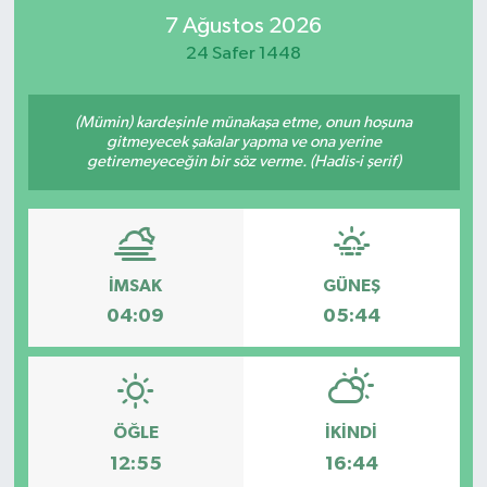
7 Ağustos 2026
RESMİ İLAN
RESMİ İLAN
24 Safer 1448
BİLİM VE TEKNOLOJİ
Yaşam
(Mümin) kardeşinle münakaşa etme, onun hoşuna
gitmeyecek şakalar yapma ve ona yerine
Tarih
getiremeyeceğin bir söz verme. (Hadis-i şerif)
Çevre
Dünya
İMSAK
GÜNEŞ
İletişim
04:09
05:44
Künye
SPOR
ÖĞLE
İKINDI
12:55
16:44
Vefat