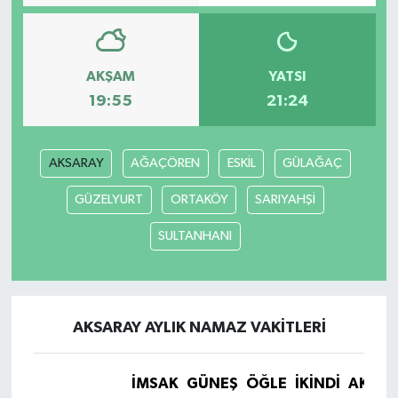
Video
AKŞAM
YATSI
19:55
21:24
AKSARAY
AĞAÇÖREN
ESKİL
GÜLAĞAÇ
GÜZELYURT
ORTAKÖY
SARIYAHŞİ
SULTANHANI
AKSARAY AYLIK NAMAZ VAKITLERI
İMSAK
GÜNEŞ
ÖĞLE
İKINDI
AKŞA