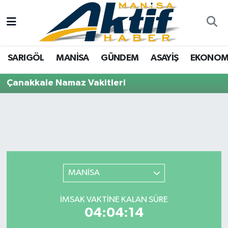
Yazarlar
SARIGÖL
Türkiye
Manisa Nöbetçi Eczaneler
SARIGÖL
MANİSA
GÜNDEM
ASAYİŞ
EKONOM
Resmi İlanlar
MANİSA
Tarım
Manisa Hava Durumu
Çanakkale Namaz Vakitleri
Foto Galeri
GÜNDEM
Analiz Haberler
Manisa Namaz Vakitleri
ASAYİŞ
Asayiş
Manisa Trafik Yoğunluk Haritası
EKONOMİ
Siyaset
Süper Lig Puan Durumu ve Fikstür
SPOR
Eğitim
Tüm Manşetler
MANİSA
TARIM
Kültür Sanat
Son Dakika Haberleri
İMSAK VAKTINE KALAN SÜRE
04:04:14
SİYASET
Manisa
Haber Arşivi