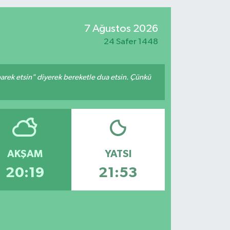
7 Ağustos 2026
24 Safer 1448
arek etsin" diyerek bereketle dua etsin. Çünkü
AKŞAM
YATSI
20:19
21:53