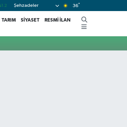
°
Şehzadeler
%1.2
36
0.17
TARIM
SİYASET
RESMİ İLAN
.27
.35
2.12
-19