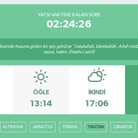
YATSI VAKTINE KALAN SÜRE
02:24:26
rdeşinde hoşuna giden bir şey görürse "mâşâallah, bârekallâh, Allah müb
nazar, haktır. (Hadis-i şerif)
ÖĞLE
İKINDI
13:14
17:06
ALTINOVA
ARMUTLU
TERMAL
YALOVA
ÇINARCIK