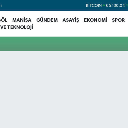
i
BITCOIN
65.130,04
DOLAR
47,7106
%
GÖL
MANİSA
GÜNDEM
ASAYİŞ
EKONOMİ
SPOR
EURO
55,1652
%0
 VE TEKNOLOJİ
STERLİN
64,4046
%0
GRAM ALTIN
6618.49
%
BİST100
13.773
%