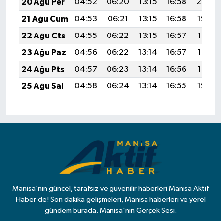
20 Ağu Per
04:52
06:20
13:15
16:58
20:00
21 Ağu Cum
04:53
06:21
13:15
16:58
19:59
22 Ağu Cts
04:55
06:22
13:15
16:57
19:58
23 Ağu Paz
04:56
06:22
13:14
16:57
19:56
24 Ağu Pts
04:57
06:23
13:14
16:56
19:55
25 Ağu Sal
04:58
06:24
13:14
16:55
19:54
Manisa'nın güncel, tarafsız ve güvenilir haberleri Manisa Aktif
Haber’de! Son dakika gelişmeleri, Manisa haberleri ve yerel
gündem burada. Manisa'nın Gerçek Sesi.