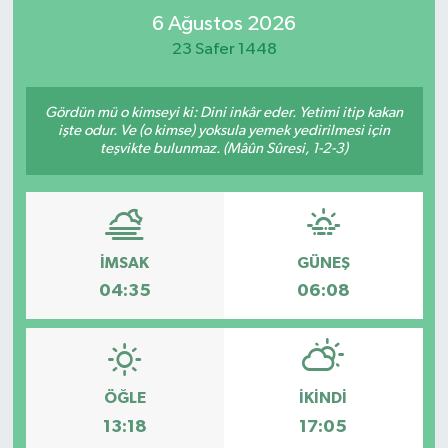
6 Ağustos 2026
RESMİ İLAN
RESMİ İLAN
23 Safer 1448
BİLİM VE TEKNOLOJİ
Yaşam
Gördün mü o kimseyi ki: Dini inkâr eder. Yetimi itip kakan
işte odur. Ve (o kimse) yoksula yemek yedirilmesi için
Tarih
teşvikte bulunmaz. (Mâûn Sûresi, 1-2-3)
Çevre
Dünya
İMSAK
GÜNEŞ
İletişim
04:35
06:08
Künye
SPOR
ÖĞLE
İKINDI
13:18
17:05
Vefat