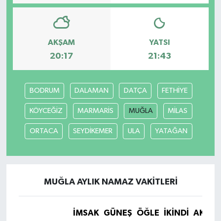
Video
AKŞAM
YATSI
20:17
21:43
BODRUM
DALAMAN
DATÇA
FETHİYE
KÖYCEĞİZ
MARMARİS
MUĞLA
MİLAS
ORTACA
SEYDİKEMER
ULA
YATAĞAN
MUĞLA AYLIK NAMAZ VAKITLERI
İMSAK
GÜNEŞ
ÖĞLE
İKINDI
AKŞA