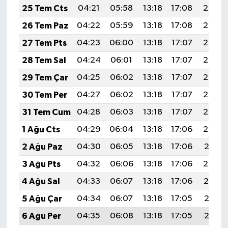
25 Tem Cts
04:21
05:58
13:18
17:08
20:28
26 Tem Paz
04:22
05:59
13:18
17:08
20:27
27 Tem Pts
04:23
06:00
13:18
17:07
20:26
28 Tem Sal
04:24
06:01
13:18
17:07
20:25
29 Tem Çar
04:25
06:02
13:18
17:07
20:25
30 Tem Per
04:27
06:02
13:18
17:07
20:24
31 Tem Cum
04:28
06:03
13:18
17:07
20:23
1 Ağu Cts
04:29
06:04
13:18
17:06
20:22
2 Ağu Paz
04:30
06:05
13:18
17:06
20:21
3 Ağu Pts
04:32
06:06
13:18
17:06
20:20
4 Ağu Sal
04:33
06:07
13:18
17:06
20:19
5 Ağu Çar
04:34
06:07
13:18
17:05
20:18
6 Ağu Per
04:35
06:08
13:18
17:05
20:17