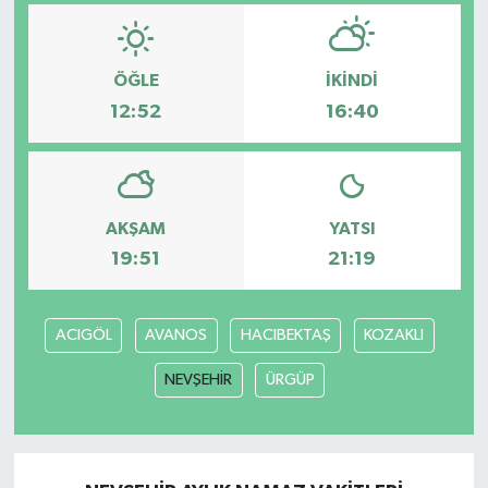
Video
ÖĞLE
İKINDI
12:52
16:40
AKŞAM
YATSI
19:51
21:19
ACIGÖL
AVANOS
HACIBEKTAŞ
KOZAKLI
NEVŞEHİR
ÜRGÜP