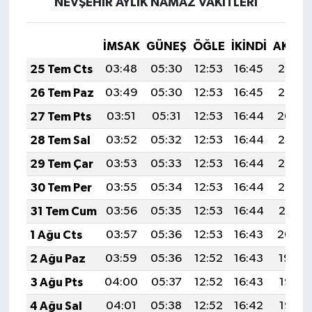
NEVŞEHİR AYLIK NAMAZ VAKITLERI
İMSAK
GÜNEŞ
ÖĞLE
İKINDI
AKŞA
25 Tem Cts
03:48
05:30
12:53
16:45
20:06
26 Tem Paz
03:49
05:30
12:53
16:45
20:05
27 Tem Pts
03:51
05:31
12:53
16:44
20:04
28 Tem Sal
03:52
05:32
12:53
16:44
20:03
29 Tem Çar
03:53
05:33
12:53
16:44
20:02
30 Tem Per
03:55
05:34
12:53
16:44
20:02
31 Tem Cum
03:56
05:35
12:53
16:44
20:01
1 Ağu Cts
03:57
05:36
12:53
16:43
20:00
2 Ağu Paz
03:59
05:36
12:52
16:43
19:59
3 Ağu Pts
04:00
05:37
12:52
16:43
19:58
4 Ağu Sal
04:01
05:38
12:52
16:42
19:57