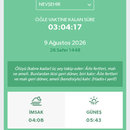
NEVŞEHİR
RESMİ İLAN
RESMİ İLAN
ÖĞLE VAKTINE KALAN SÜRE
BİLİM VE TEKNOLOJİ
Yaşam
03:04:17
Tarih
9 Ağustos 2026
26 Safer 1448
Çevre
Ölüyü (kabre kadar) üç şey takip eder: Âile fertleri, malı
Dünya
ve ameli. Bunlardan ikisi geri döner, biri kalır: Âile fertleri
ve malı geri döner, ameli (kendisiyle) kalır. (Hadis-i şerif)
İletişim
Künye
İMSAK
GÜNEŞ
SPOR
04:08
05:43
Vefat