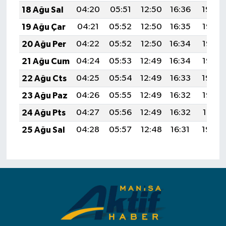
18 Ağu Sal
04:20
05:51
12:50
16:36
19:40
19 Ağu Çar
04:21
05:52
12:50
16:35
19:38
20 Ağu Per
04:22
05:52
12:50
16:34
19:37
21 Ağu Cum
04:24
05:53
12:49
16:34
19:36
22 Ağu Cts
04:25
05:54
12:49
16:33
19:34
23 Ağu Paz
04:26
05:55
12:49
16:32
19:33
24 Ağu Pts
04:27
05:56
12:49
16:32
19:31
25 Ağu Sal
04:28
05:57
12:48
16:31
19:30