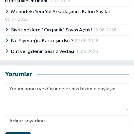
İstatistikle İmtihanı
17.07.2026
Menüdeki Yeni Yol Arkadaşımız: Kalori Sayıları
06.07.2026
Sivrisineklere "Organik" Savaş Açtık!
29.06.2026
Ne Yiyeceğiz Kardeşim Biz?
22.06.2026
Dut ve İğdenin Sessiz Vedası
16.06.2026
Yorumlar