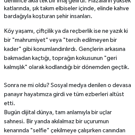
denilince akla tek bir imaj gelirdi: Plazaların yüksek
katlarında, şık takım elbiseler içinde, elinde kahve
Video
bardağıyla koşturan şehir insanları.
Köy yaşamı, çiftçilik ya da reçberlik ise ne yazık ki
bir "mahrumiyet" veya "tercih edilmeyen bir
kader" gibi konumlandırılırdı. Gençlerin arkasına
bakmadan kaçtığı, toprağın kokusunun "geri
kalmışlık" olarak kodlandığı bir dönemden geçtik.
Sonra ne mi oldu? Sosyal medya denilen o devasa
panayır hayatımıza girdi ve tüm ezberleri altüst
etti.
Bugün dijital dünya, tam anlamıyla bir uçlar
sahnesi. Bir yanda akılalmaz bir uçurumun
kenarında "selfie" çekilmeye çalışırken canından