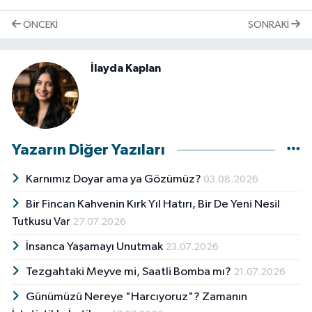
ÖNCEKI
SONRAKI
İlayda Kaplan
Yazarın Diğer Yazıları
Karnımız Doyar ama ya Gözümüz?
03.08.2026
Bir Fincan Kahvenin Kırk Yıl Hatırı, Bir De Yeni Nesil
Tutkusu Var
27.07.2026
İnsanca Yaşamayı Unutmak
23.07.2026
Tezgahtaki Meyve mi, Saatli Bomba mı?
21.07.2026
Günümüzü Nereye "Harcıyoruz"? Zamanın