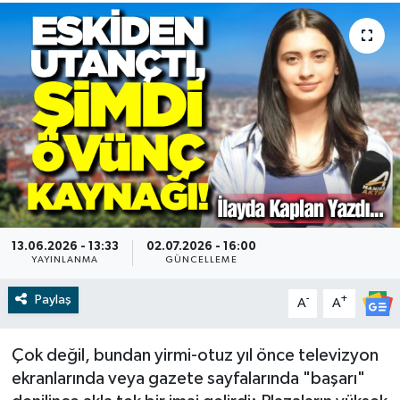
RESMİ İLAN
RESMİ İLAN
BİLİM VE TEKNOLOJİ
Yaşam
Tarih
Çevre
Dünya
13.06.2026 - 13:33
02.07.2026 - 16:00
İletişim
YAYINLANMA
GÜNCELLEME
Paylaş
-
+
A
A
Künye
SPOR
Çok değil, bundan yirmi-otuz yıl önce televizyon
ekranlarında veya gazete sayfalarında "başarı"
Vefat