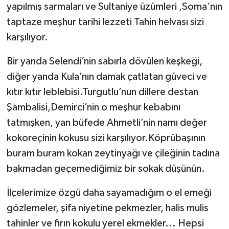
yapılmış sarmaları ve Sultaniye üzümleri ,Soma‘nın
taptaze meşhur tarihi lezzeti Tahin helvası sizi
karşılıyor.
Bir yanda Selendi’nin sabırla dövülen keşkeği,
diğer yanda Kula’nın damak çatlatan güveci ve
kıtır kıtır leblebisi.Turgutlu’nun dillere destan
Şambalisi,Demirci’nin o meşhur kebabını
tatmışken, yan büfede Ahmetli’nin namı değer
kokoreçinin kokusu sizi karşılıyor.Köprübaşının
buram buram kokan zeytinyağı ve çileğinin tadına
bakmadan geçemediğimiz bir sokak düşünün.
İlçelerimize özgü daha sayamadığım o el emeği
gözlemeler, şifa niyetine pekmezler, halis mulis
tahinler ve fırın kokulu yerel ekmekler... Hepsi