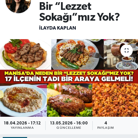
Bir “Lezzet
RESMİ İLAN
RESMİ İLAN
Sokağı”mız Yok?
BİLİM VE TEKNOLOJİ
Yaşam
İLAYDA KAPLAN
Tarih
Çevre
Dünya
İletişim
Künye
SPOR
18.04.2026 - 17:12
13.05.2026 - 16:00
4
YAYINLANMA
GÜNCELLEME
PAYLAŞIM
Vefat