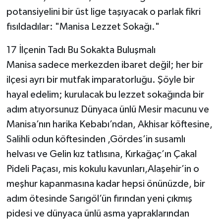
potansiyelini bir üst lige taşıyacak o parlak fikri
fısıldadılar: "Manisa Lezzet Sokağı."
17 İlçenin Tadı Bu Sokakta Buluşmalı
Manisa sadece merkezden ibaret değil; her bir
ilçesi ayrı bir mutfak imparatorluğu. Şöyle bir
hayal edelim; kurulacak bu lezzet sokağında bir
adım atıyorsunuz Dünyaca ünlü Mesir macunu ve
Manisa’nın harika Kebabı’ndan, Akhisar köftesine,
Salihli odun köftesinden ,Gördes’in susamlı
helvası ve Gelin kız tatlısına, Kırkağaç’ın Çakal
Pideli Paçası, mis kokulu kavunları,Alaşehir’in o
meşhur kapanmasına kadar hepsi önünüzde, bir
adım ötesinde Sarıgöl’ün fırından yeni çıkmış
pidesi ve dünyaca ünlü asma yapraklarından