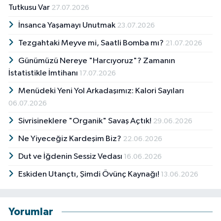
Tutkusu Var
27.07.2026
İnsanca Yaşamayı Unutmak
23.07.2026
Tezgahtaki Meyve mi, Saatli Bomba mı?
21.07.2026
Günümüzü Nereye "Harcıyoruz"? Zamanın
İstatistikle İmtihanı
17.07.2026
Menüdeki Yeni Yol Arkadaşımız: Kalori Sayıları
06.07.2026
Sivrisineklere "Organik" Savaş Açtık!
29.06.2026
Ne Yiyeceğiz Kardeşim Biz?
22.06.2026
Dut ve İğdenin Sessiz Vedası
16.06.2026
Eskiden Utançtı, Şimdi Övünç Kaynağı!
13.06.2026
Yorumlar