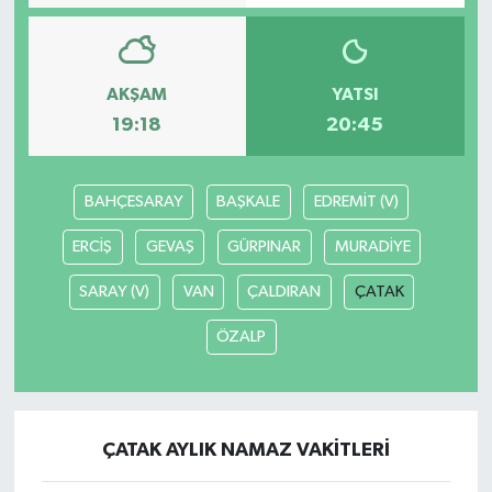
Video
AKŞAM
YATSI
19:18
20:45
BAHÇESARAY
BAŞKALE
EDREMİT (V)
ERCİŞ
GEVAŞ
GÜRPINAR
MURADİYE
SARAY (V)
VAN
ÇALDIRAN
ÇATAK
ÖZALP
ÇATAK AYLIK NAMAZ VAKITLERI