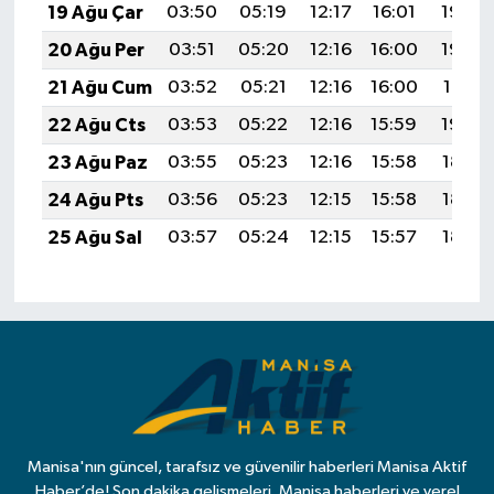
19 Ağu Çar
03:50
05:19
12:17
16:01
19:04
20 Ağu Per
03:51
05:20
12:16
16:00
19:03
21 Ağu Cum
03:52
05:21
12:16
16:00
19:01
22 Ağu Cts
03:53
05:22
12:16
15:59
19:00
23 Ağu Paz
03:55
05:23
12:16
15:58
18:59
24 Ağu Pts
03:56
05:23
12:15
15:58
18:57
25 Ağu Sal
03:57
05:24
12:15
15:57
18:56
Manisa'nın güncel, tarafsız ve güvenilir haberleri Manisa Aktif
Haber’de! Son dakika gelişmeleri, Manisa haberleri ve yerel