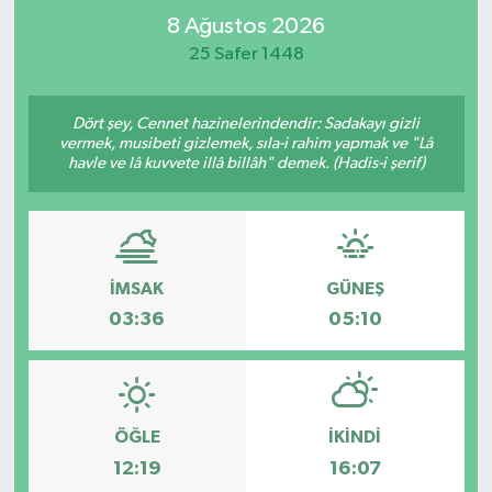
8 Ağustos 2026
RESMİ İLAN
RESMİ İLAN
25 Safer 1448
BİLİM VE TEKNOLOJİ
Yaşam
Dört şey, Cennet hazinelerindendir: Sadakayı gizli
vermek, musibeti gizlemek, sıla-i rahim yapmak ve "Lâ
Tarih
havle ve lâ kuvvete illâ billâh" demek. (Hadis-i şerif)
Çevre
Dünya
İMSAK
GÜNEŞ
İletişim
03:36
05:10
Künye
SPOR
ÖĞLE
İKINDI
12:19
16:07
Vefat