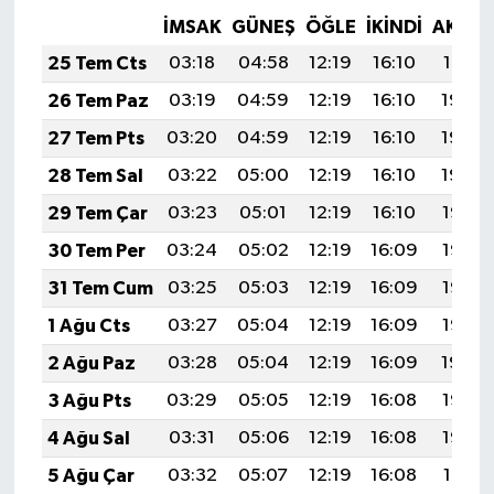
İMSAK
GÜNEŞ
ÖĞLE
İKINDI
AKŞA
25 Tem Cts
03:18
04:58
12:19
16:10
19:31
26 Tem Paz
03:19
04:59
12:19
16:10
19:30
27 Tem Pts
03:20
04:59
12:19
16:10
19:29
28 Tem Sal
03:22
05:00
12:19
16:10
19:29
29 Tem Çar
03:23
05:01
12:19
16:10
19:28
30 Tem Per
03:24
05:02
12:19
16:09
19:27
31 Tem Cum
03:25
05:03
12:19
16:09
19:26
1 Ağu Cts
03:27
05:04
12:19
16:09
19:25
2 Ağu Paz
03:28
05:04
12:19
16:09
19:24
3 Ağu Pts
03:29
05:05
12:19
16:08
19:23
4 Ağu Sal
03:31
05:06
12:19
16:08
19:22
5 Ağu Çar
03:32
05:07
12:19
16:08
19:21