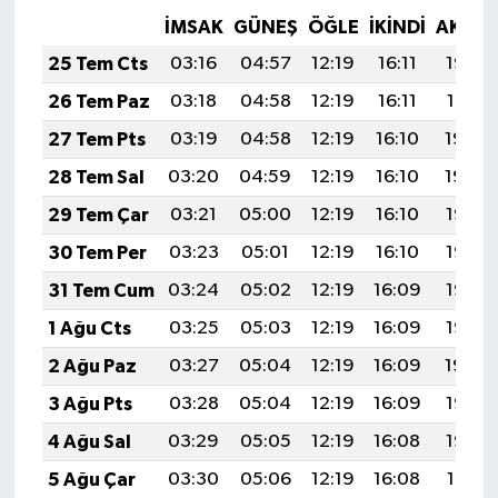
İMSAK
GÜNEŞ
ÖĞLE
İKINDI
AKŞA
25 Tem Cts
03:16
04:57
12:19
16:11
19:32
26 Tem Paz
03:18
04:58
12:19
16:11
19:31
27 Tem Pts
03:19
04:58
12:19
16:10
19:30
28 Tem Sal
03:20
04:59
12:19
16:10
19:29
29 Tem Çar
03:21
05:00
12:19
16:10
19:28
30 Tem Per
03:23
05:01
12:19
16:10
19:27
31 Tem Cum
03:24
05:02
12:19
16:09
19:26
1 Ağu Cts
03:25
05:03
12:19
16:09
19:25
2 Ağu Paz
03:27
05:04
12:19
16:09
19:24
3 Ağu Pts
03:28
05:04
12:19
16:09
19:23
4 Ağu Sal
03:29
05:05
12:19
16:08
19:22
5 Ağu Çar
03:30
05:06
12:19
16:08
19:21