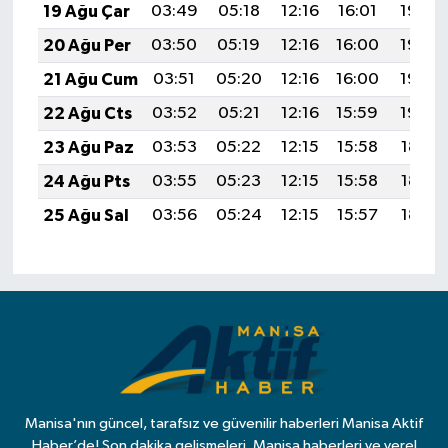
19 Ağu Çar
03:49
05:18
12:16
16:01
19:04
20 Ağu Per
03:50
05:19
12:16
16:00
19:03
21 Ağu Cum
03:51
05:20
12:16
16:00
19:02
22 Ağu Cts
03:52
05:21
12:16
15:59
19:00
23 Ağu Paz
03:53
05:22
12:15
15:58
18:59
24 Ağu Pts
03:55
05:23
12:15
15:58
18:57
25 Ağu Sal
03:56
05:24
12:15
15:57
18:56
Manisa'nın güncel, tarafsız ve güvenilir haberleri Manisa Aktif
Haber’de! Son dakika gelişmeleri, Manisa haberleri ve yerel