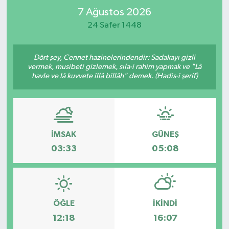
7 Ağustos 2026
RESMİ İLAN
RESMİ İLAN
24 Safer 1448
BİLİM VE TEKNOLOJİ
Yaşam
Dört şey, Cennet hazinelerindendir: Sadakayı gizli
vermek, musibeti gizlemek, sıla-i rahim yapmak ve "Lâ
Tarih
havle ve lâ kuvvete illâ billâh" demek. (Hadis-i şerif)
Çevre
Dünya
İMSAK
GÜNEŞ
İletişim
03:33
05:08
Künye
SPOR
ÖĞLE
İKINDI
12:18
16:07
Vefat