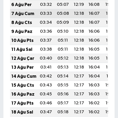
6 Ağu Per
03:32
05:07
12:19
16:08
19:20
7 Ağu Cum
03:33
05:08
12:18
16:07
19:19
8 Ağu Cts
03:34
05:09
12:18
16:07
19:18
9 Ağu Paz
03:36
05:10
12:18
16:06
19:17
10 Ağu Pts
03:37
05:11
12:18
16:06
19:16
11 Ağu Sal
03:38
05:11
12:18
16:05
19:14
12 Ağu Çar
03:40
05:12
12:18
16:05
19:13
13 Ağu Per
03:41
05:13
12:18
16:04
19:12
14 Ağu Cum
03:42
05:14
12:17
16:04
19:11
15 Ağu Cts
03:43
05:15
12:17
16:03
19:09
16 Ağu Paz
03:45
05:16
12:17
16:03
19:08
17 Ağu Pts
03:46
05:17
12:17
16:02
19:07
18 Ağu Sal
03:47
05:18
12:17
16:02
19:06