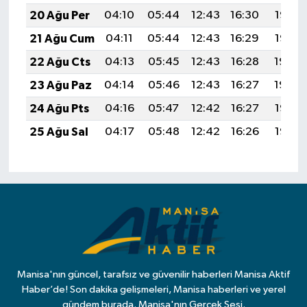
20 Ağu Per
04:10
05:44
12:43
16:30
19:33
21 Ağu Cum
04:11
05:44
12:43
16:29
19:32
22 Ağu Cts
04:13
05:45
12:43
16:28
19:30
23 Ağu Paz
04:14
05:46
12:43
16:27
19:29
24 Ağu Pts
04:16
05:47
12:42
16:27
19:27
25 Ağu Sal
04:17
05:48
12:42
16:26
19:26
Manisa'nın güncel, tarafsız ve güvenilir haberleri Manisa Aktif
Haber’de! Son dakika gelişmeleri, Manisa haberleri ve yerel
gündem burada. Manisa'nın Gerçek Sesi.