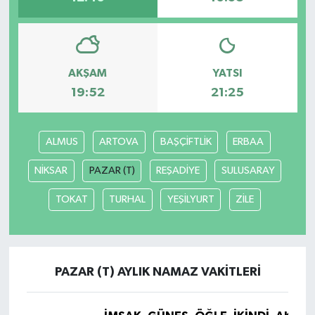
Video
AKŞAM
YATSI
19:52
21:25
ALMUS
ARTOVA
BAŞÇİFTLİK
ERBAA
NİKSAR
PAZAR (T)
REŞADİYE
SULUSARAY
TOKAT
TURHAL
YEŞİLYURT
ZİLE
PAZAR (T) AYLIK NAMAZ VAKITLERI