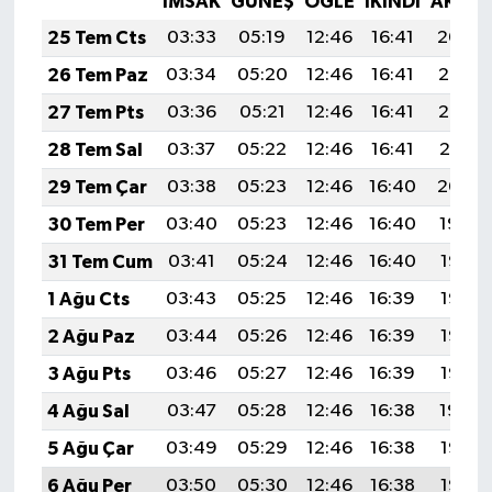
İMSAK
GÜNEŞ
ÖĞLE
İKINDI
AKŞA
25 Tem Cts
03:33
05:19
12:46
16:41
20:04
26 Tem Paz
03:34
05:20
12:46
16:41
20:03
27 Tem Pts
03:36
05:21
12:46
16:41
20:02
28 Tem Sal
03:37
05:22
12:46
16:41
20:01
29 Tem Çar
03:38
05:23
12:46
16:40
20:00
30 Tem Per
03:40
05:23
12:46
16:40
19:59
31 Tem Cum
03:41
05:24
12:46
16:40
19:58
1 Ağu Cts
03:43
05:25
12:46
16:39
19:57
2 Ağu Paz
03:44
05:26
12:46
16:39
19:56
3 Ağu Pts
03:46
05:27
12:46
16:39
19:55
4 Ağu Sal
03:47
05:28
12:46
16:38
19:54
5 Ağu Çar
03:49
05:29
12:46
16:38
19:53
6 Ağu Per
03:50
05:30
12:46
16:38
19:52