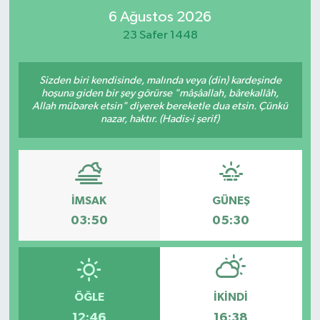
6 Ağustos 2026
RESMİ İLAN
RESMİ İLAN
23 Safer 1448
BİLİM VE TEKNOLOJİ
Yaşam
Sizden biri kendisinde, malında veya (din) kardeşinde
hoşuna giden bir şey görürse "mâşâallah, bârekallâh,
Tarih
Allah mübarek etsin" diyerek bereketle dua etsin. Çünkü
nazar, haktır. (Hadis-i şerif)
Çevre
Dünya
İMSAK
GÜNEŞ
İletişim
03:50
05:30
Künye
SPOR
ÖĞLE
İKINDI
Vefat
12:46
16:38