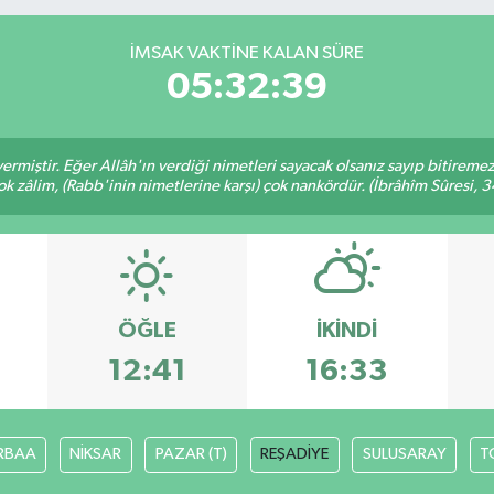
İMSAK VAKTINE KALAN SÜRE
05:32:39
ermiştir. Eğer Allâh'ın verdiği nimetleri sayacak olsanız sayıp bitiremez
ok zâlim, (Rabb'inin nimetlerine karşı) çok nankördür. (İbrâhîm Sûresi, 3
ÖĞLE
İKINDI
12:41
16:33
RBAA
NİKSAR
PAZAR (T)
REŞADİYE
SULUSARAY
T