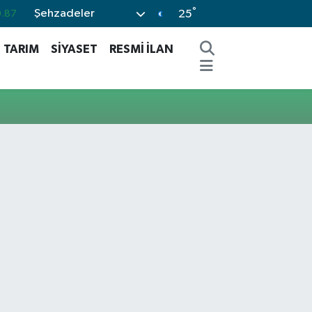
°
Şehzadeler
.87
25
0.18
TARIM
SİYASET
RESMİ İLAN
.32
.38
.59
-19