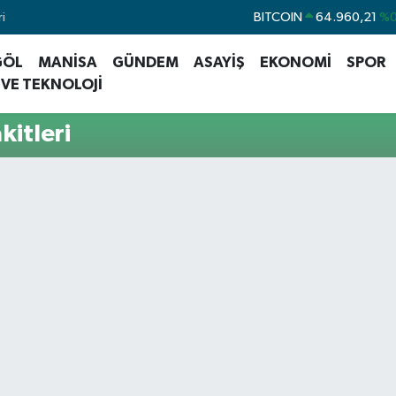
i
BITCOIN
64.960,21
%0
DOLAR
47,7436
%
GÖL
MANİSA
GÜNDEM
ASAYİŞ
EKONOMİ
SPOR
EURO
55,2510
%0
 VE TEKNOLOJİ
STERLİN
64,4811
%0
itleri
GRAM ALTIN
6648.99
%2
BİST100
13.773
%