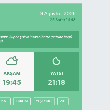
8 Ağustos 2026
25 Safer 1448
siniz. Şüphe yok ki insan elbette (nefsine karşı)
4)
AKŞAM
YATSI
19:45
21:18
OKAT
TURHAL
YEŞİLYURT
ZİLE