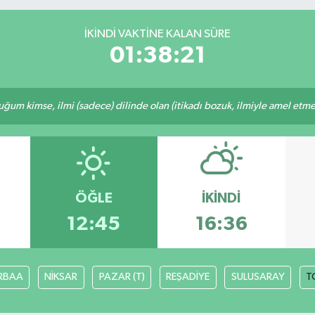
İKINDI VAKTINE KALAN SÜRE
01:38:21
m kimse, ilmi (sadece) dilinde olan (itikadı bozuk, ilmiyle amel etmeye
ÖĞLE
İKINDI
12:45
16:36
RBAA
NİKSAR
PAZAR (T)
REŞADİYE
SULUSARAY
T