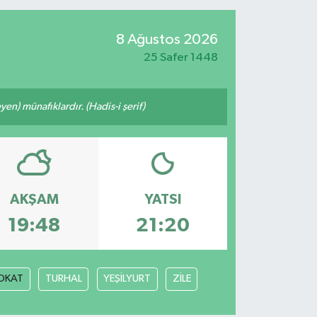
8 Ağustos 2026
25 Safer 1448
n) münafıklardır. (Hadis-i şerif)
AKŞAM
YATSI
19:48
21:20
OKAT
TURHAL
YEŞİLYURT
ZİLE