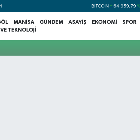
i
BITCOIN
64.959,79
%
DOLAR
47,7436
%0
GÖL
MANİSA
GÜNDEM
ASAYİŞ
EKONOMİ
SPOR
EURO
55,2510
%0
 VE TEKNOLOJİ
STERLİN
64,4811
%0
GRAM ALTIN
6660.55
%0
BİST100
13.779
%