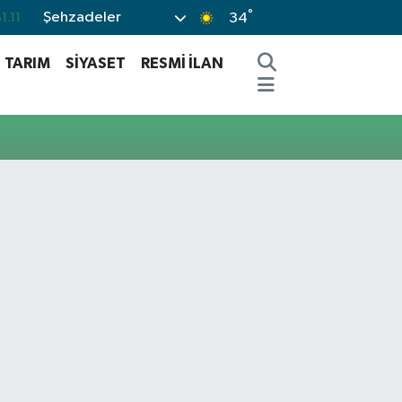
°
Şehzadeler
1.11
34
.18
TARIM
SİYASET
RESMİ İLAN
.32
.38
.03
-14